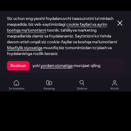
Siz uchun eng yaxshi foydalanuvchi taassurotini ta’minlash
maqsadida, biz veb-saytimizdagi
cookie fayllari va ayrim
boshqa ma’lumotlarni
texnik, tahliliy va marketing
maqsadlarida olamiz va foydalanamiz. Saytimizni ko‘rishda
davom etish orqali siz cookie-fayllar va boshqa ma’lumotlarni
Maxfiylik siyosatiga
muvofiq biz tomonimizdan to‘plash va
foydalanishga rozilik berasiz.
yoki
yordam xizmatiga
murojaat qiling
Roziman
Ilovada ochish
Ivi hisobim
Katalog
Qidiruv
Kirish
Biz haqimizda