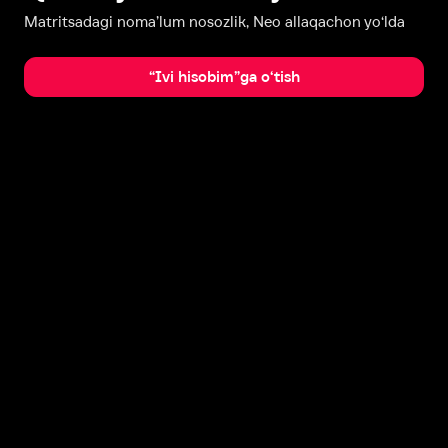
Matritsadagi noma’lum nosozlik, Neo allaqachon yo‘lda
“Ivi hisobim”ga o‘tish