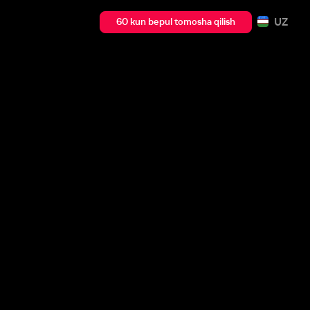
UZ
60 kun bepul tomosha qilish