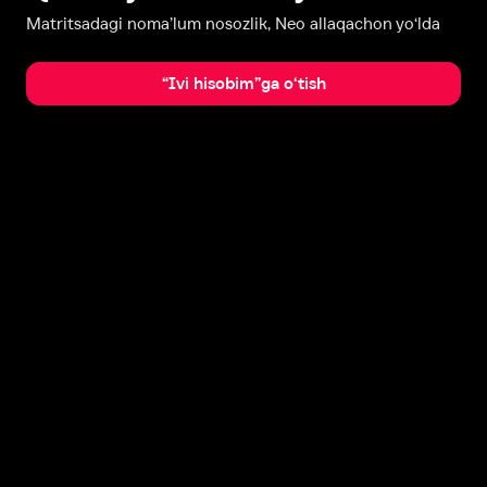
Matritsadagi noma’lum nosozlik, Neo allaqachon yo‘lda
“Ivi hisobim”ga o‘tish