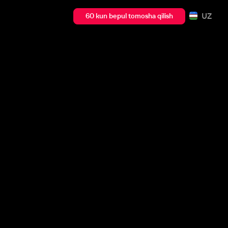
UZ
60 kun bepul tomosha qilish