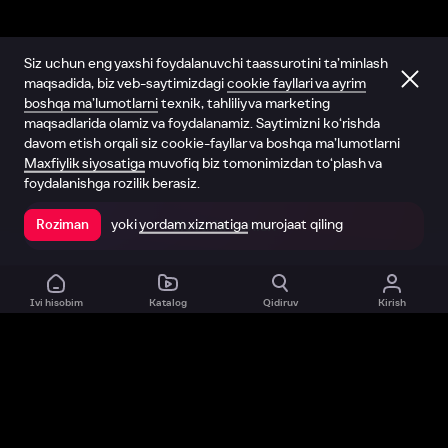
Siz uchun eng yaxshi foydalanuvchi taassurotini ta’minlash
maqsadida, biz veb-saytimizdagi
cookie fayllari va ayrim
boshqa ma’lumotlarni
texnik, tahliliy va marketing
maqsadlarida olamiz va foydalanamiz. Saytimizni ko‘rishda
davom etish orqali siz cookie-fayllar va boshqa ma’lumotlarni
Maxfiylik siyosatiga
muvofiq biz tomonimizdan to‘plash va
foydalanishga rozilik berasiz.
yoki
yordam xizmatiga
murojaat qiling
Roziman
Ilovada ochish
Ivi hisobim
Katalog
Qidiruv
Kirish
Biz haqimizda