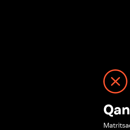
Qanday
Matritsadagi n
“Ivi hisobim”ga o