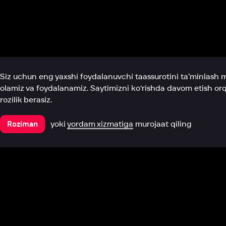
Biz haqimizda
Bo‘limlar