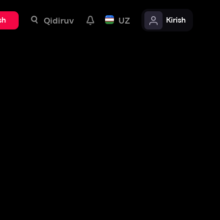
uv
UZ
Kirish