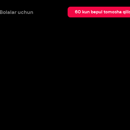
 uchun
Qidir
60 kun bepul tomosha qilish