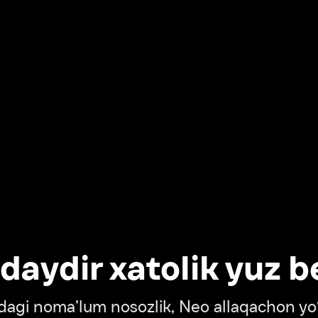
dir xatolik yuz berdi
oma’lum nosozlik, Neo allaqachon yo‘lda
‘tish