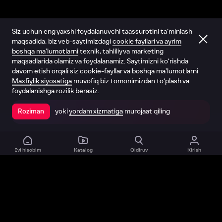
Siz uchun eng yaxshi foydalanuvchi taassurotini ta’minlash
maqsadida, biz veb-saytimizdagi
cookie fayllari va ayrim
boshqa ma’lumotlarni
texnik, tahliliy va marketing
maqsadlarida olamiz va foydalanamiz. Saytimizni ko‘rishda
davom etish orqali siz cookie-fayllar va boshqa ma’lumotlarni
Maxfiylik siyosatiga
muvofiq biz tomonimizdan to‘plash va
foydalanishga rozilik berasiz.
yoki
yordam xizmatiga
murojaat qiling
Roziman
Ilovada ochish
Ivi hisobim
Katalog
Qidiruv
Kirish
Biz haqimizda