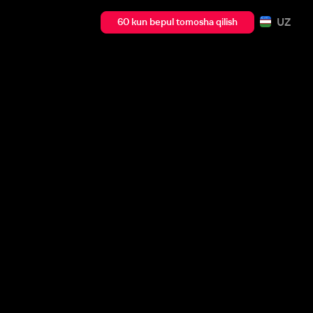
UZ
60 kun bepul tomosha qilish