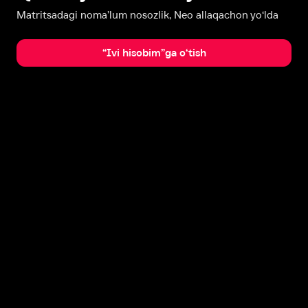
Matritsadagi noma’lum nosozlik, Neo allaqachon yo‘lda
“Ivi hisobim”ga o‘tish