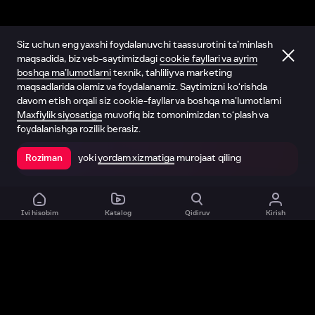
Siz uchun eng yaxshi foydalanuvchi taassurotini ta’minlash
maqsadida, biz veb-saytimizdagi
cookie fayllari va ayrim
boshqa ma’lumotlarni
texnik, tahliliy va marketing
maqsadlarida olamiz va foydalanamiz. Saytimizni ko‘rishda
davom etish orqali siz cookie-fayllar va boshqa ma’lumotlarni
Maxfiylik siyosatiga
muvofiq biz tomonimizdan to‘plash va
foydalanishga rozilik berasiz.
yoki
yordam xizmatiga
murojaat qiling
Roziman
Ilovada ochish
Ivi hisobim
Katalog
Qidiruv
Kirish
Biz haqimizda