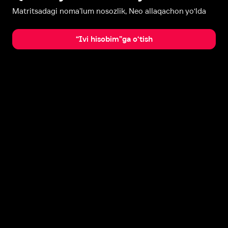
Matritsadagi noma’lum nosozlik, Neo allaqachon yo‘lda
“Ivi hisobim”ga o‘tish