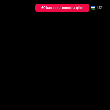
UZ
60 kun bepul tomosha qilish