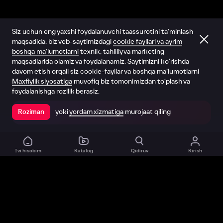
Siz uchun eng yaxshi foydalanuvchi taassurotini ta’minlash
maqsadida, biz veb-saytimizdagi
cookie fayllari va ayrim
boshqa ma’lumotlarni
texnik, tahliliy va marketing
maqsadlarida olamiz va foydalanamiz. Saytimizni ko‘rishda
davom etish orqali siz cookie-fayllar va boshqa ma’lumotlarni
Maxfiylik siyosatiga
muvofiq biz tomonimizdan to‘plash va
foydalanishga rozilik berasiz.
yoki
yordam xizmatiga
murojaat qiling
Roziman
Ilovada ochish
Ivi hisobim
Katalog
Qidiruv
Kirish
Biz haqimizda