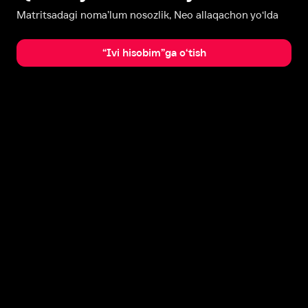
Matritsadagi noma’lum nosozlik, Neo allaqachon yo‘lda
“Ivi hisobim”ga o‘tish