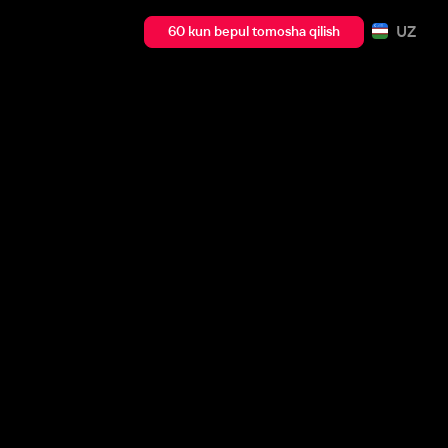
UZ
60 kun bepul tomosha qilish