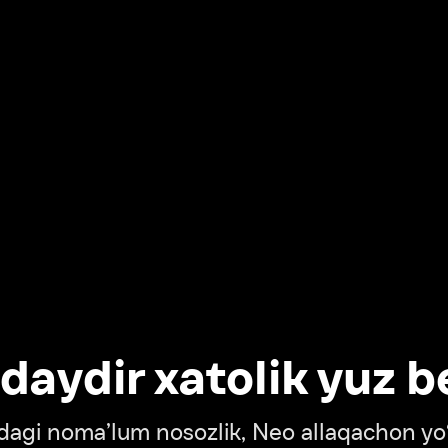
dir xatolik yuz berdi
oma’lum nosozlik, Neo allaqachon yo‘lda
‘tish