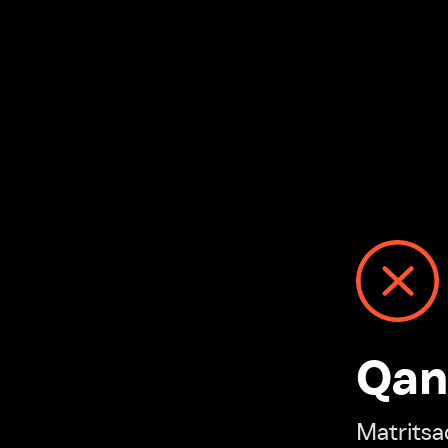
Qanday
Matritsadagi n
“Ivi hisobim”ga o