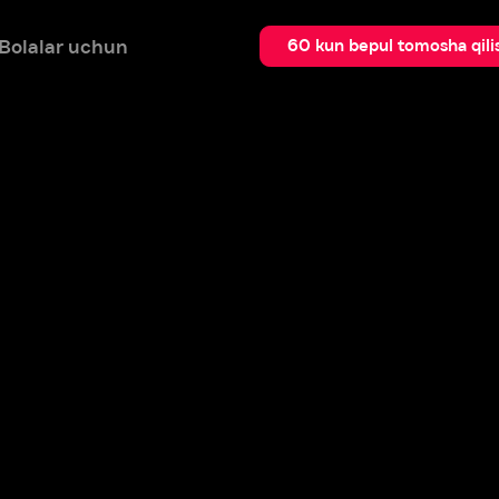
 uchun
Qidir
60 kun bepul tomosha qilish