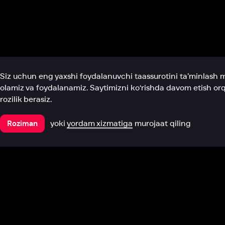
Biz haqimizda
Bo‘limlar