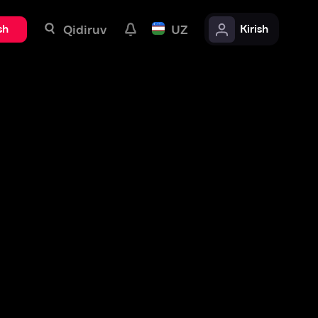
uv
UZ
Kirish