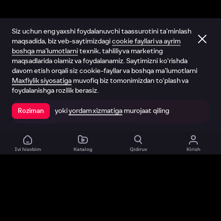
Siz uchun eng yaxshi foydalanuvchi taassurotini ta’minlash
maqsadida, biz veb-saytimizdagi
cookie fayllari va ayrim
boshqa ma’lumotlarni
texnik, tahliliy va marketing
maqsadlarida olamiz va foydalanamiz. Saytimizni ko‘rishda
davom etish orqali siz cookie-fayllar va boshqa ma’lumotlarni
Maxfiylik siyosatiga
muvofiq biz tomonimizdan to‘plash va
foydalanishga rozilik berasiz.
yoki
yordam xizmatiga
murojaat qiling
Roziman
Ilovada ochish
Ivi hisobim
Katalog
Qidiruv
Kirish
Biz haqimizda