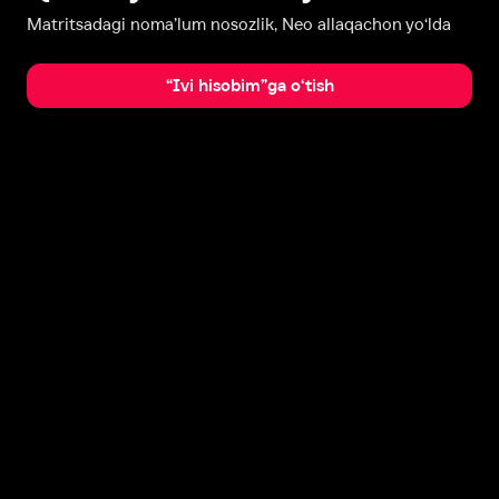
Matritsadagi noma’lum nosozlik, Neo allaqachon yo‘lda
“Ivi hisobim”ga o‘tish