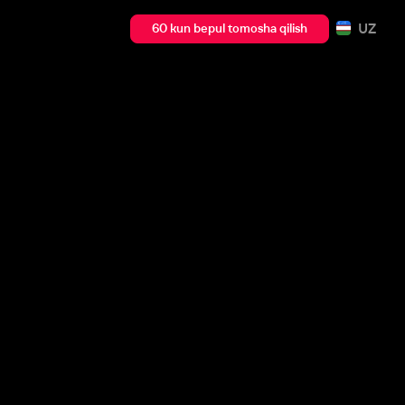
UZ
60 kun bepul tomosha qilish