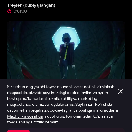
Treyler (dublyajlangan)
0:01:30
Siz uchun eng yaxshi foydalanuvchi taassurotini ta’minlash
maqsadida, biz veb-saytimizdagi
cookie fayllari va ayrim
Treyler (ingliz tili)
boshqa ma’lumotlarni
texnik, tahliliy va marketing
0:01:58
maqsadlarida olamiz va foydalanamiz. Saytimizni ko‘rishda
davom etish orqali siz cookie-fayllar va boshqa ma’lumotlarni
Maxfiylik siyosatiga
muvofiq biz tomonimizdan to‘plash va
foydalanishga rozilik berasiz.