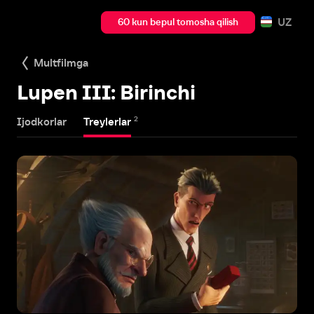
UZ
60 kun bepul tomosha qilish
Multfilmga
Lupen III: Birinchi
2
Ijodkorlar
Treylerlar