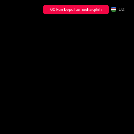
UZ
60 kun bepul tomosha qilish