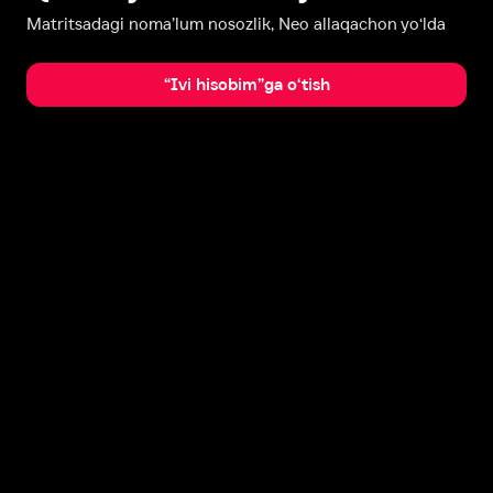
Matritsadagi noma’lum nosozlik, Neo allaqachon yo‘lda
“Ivi hisobim”ga o‘tish