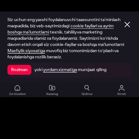
Siz uchun eng yaxshi foydalanuvchi taassurotini ta’minlash
maqsadida, biz veb-saytimizdagi
cookie fayllari va ayrim
boshqa ma’lumotlarni
texnik, tahliliy va marketing
maqsadlarida olamiz va foydalanamiz. Saytimizni ko‘rishda
davom etish orqali siz cookie-fayllar va boshqa ma’lumotlarni
Maxfiylik siyosatiga
muvofiq biz tomonimizdan to‘plash va
foydalanishga rozilik berasiz.
yoki
yordam xizmatiga
murojaat qiling
Roziman
Ilovada ochish
Ivi hisobim
Katalog
Qidiruv
Kirish
Biz haqimizda