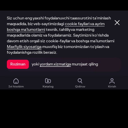
Siz uchun eng yaxshi foydalanuvchi taassurotini ta’minlash
maqsadida, biz veb-saytimizdagi
cookie fayllari va ayrim
boshqa ma’lumotlarni
texnik, tahliliy va marketing
maqsadlarida olamiz va foydalanamiz. Saytimizni ko‘rishda
davom etish orqali siz cookie-fayllar va boshqa ma’lumotlarni
Maxfiylik siyosatiga
muvofiq biz tomonimizdan to‘plash va
foydalanishga rozilik berasiz.
yoki
yordam xizmatiga
murojaat qiling
Roziman
Ilovada ochish
Ivi hisobim
Katalog
Qidiruv
Kirish
Biz haqimizda