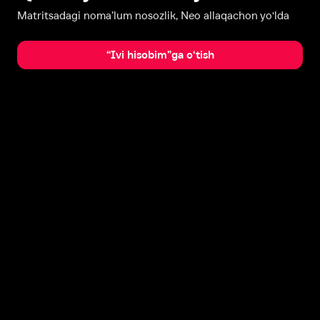
Matritsadagi noma’lum nosozlik, Neo allaqachon yo‘lda
“Ivi hisobim”ga o‘tish