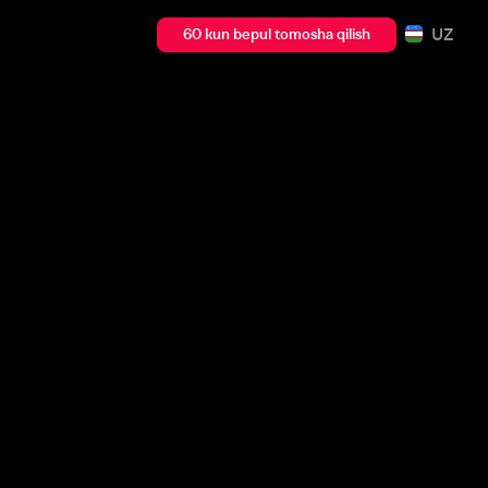
UZ
60 kun bepul tomosha qilish