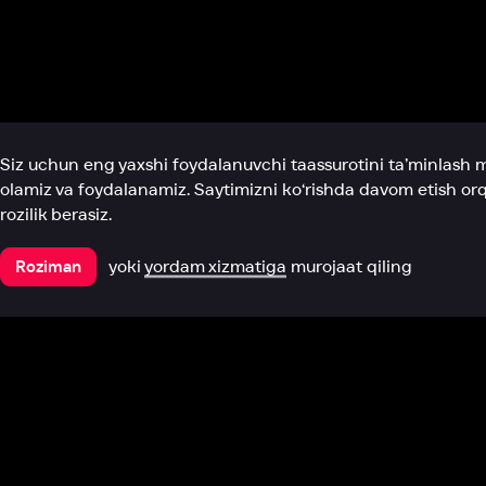
Biz haqimizda
Bo‘limlar