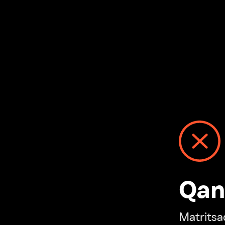
Qanday
Matritsadagi n
“Ivi hisobim”ga o