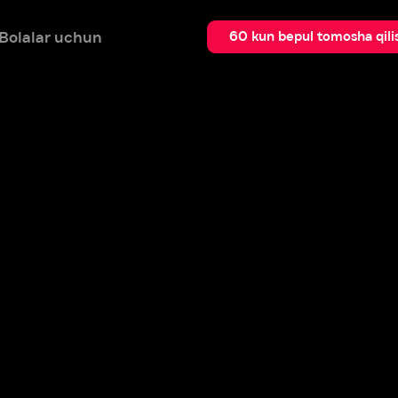
 uchun
Qidir
60 kun bepul tomosha qilish