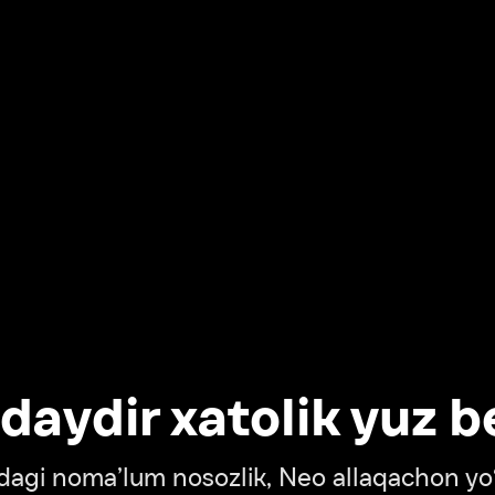
dir xatolik yuz berdi
oma’lum nosozlik, Neo allaqachon yo‘lda
‘tish