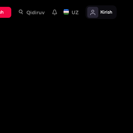
uv
UZ
Kirish