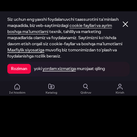
Siz uchun eng yaxshi foydalanuvchi taassurotini ta’minlash
maqsadida, biz veb-saytimizdagi
cookie fayllari va ayrim
boshqa ma’lumotlarni
texnik, tahliliy va marketing
maqsadlarida olamiz va foydalanamiz. Saytimizni ko‘rishda
davom etish orqali siz cookie-fayllar va boshqa ma’lumotlarni
Maxfiylik siyosatiga
muvofiq biz tomonimizdan to‘plash va
foydalanishga rozilik berasiz.
yoki
yordam xizmatiga
murojaat qiling
Roziman
Ilovada ochish
Ivi hisobim
Katalog
Qidiruv
Kirish
Biz haqimizda