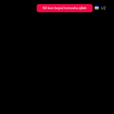
UZ
60 kun bepul tomosha qilish