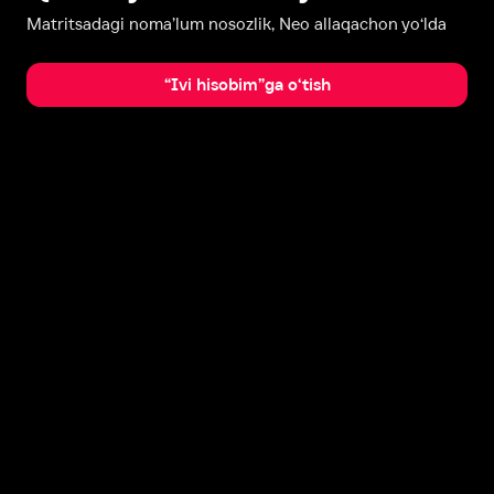
Matritsadagi noma’lum nosozlik, Neo allaqachon yo‘lda
“Ivi hisobim”ga o‘tish