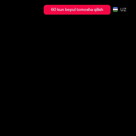
UZ
60 kun bepul tomosha qilish