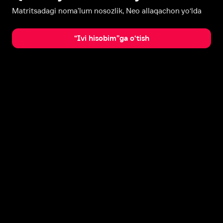
Matritsadagi noma’lum nosozlik, Neo allaqachon yo‘lda
“Ivi hisobim”ga o‘tish