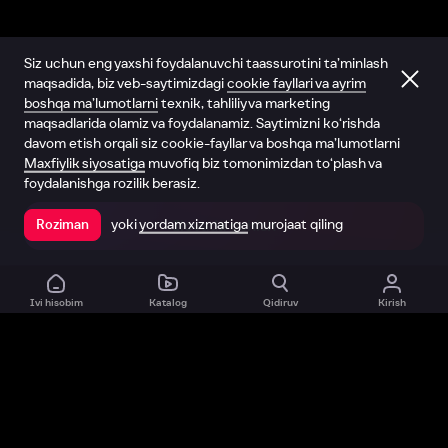
Siz uchun eng yaxshi foydalanuvchi taassurotini ta’minlash
maqsadida, biz veb-saytimizdagi
cookie fayllari va ayrim
boshqa ma’lumotlarni
texnik, tahliliy va marketing
maqsadlarida olamiz va foydalanamiz. Saytimizni ko‘rishda
davom etish orqali siz cookie-fayllar va boshqa ma’lumotlarni
Maxfiylik siyosatiga
muvofiq biz tomonimizdan to‘plash va
foydalanishga rozilik berasiz.
yoki
yordam xizmatiga
murojaat qiling
Roziman
Ilovada ochish
Ivi hisobim
Katalog
Qidiruv
Kirish
Biz haqimizda