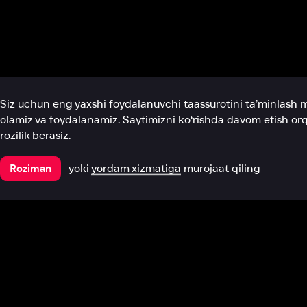
Biz haqimizda
Bo‘limlar