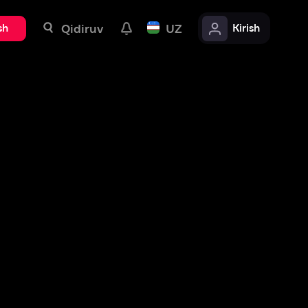
uv
UZ
Kirish