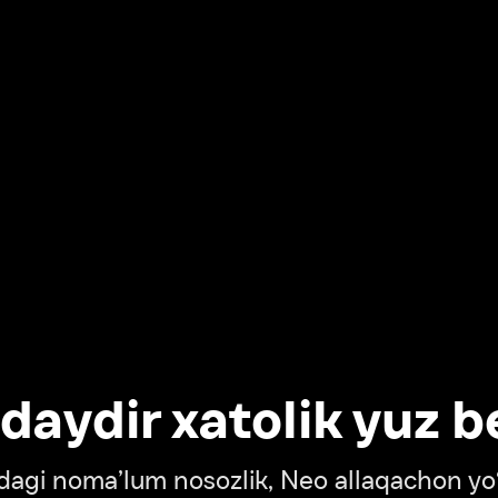
dir xatolik yuz berdi
oma’lum nosozlik, Neo allaqachon yo‘lda
‘tish