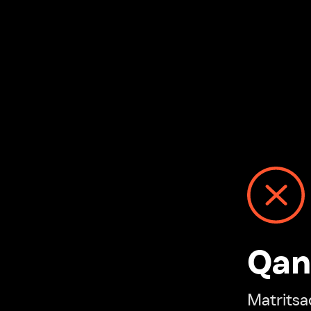
Qanday
Matritsadagi n
“Ivi hisobim”ga o