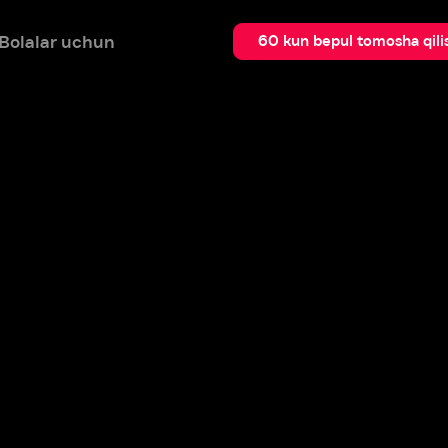
 uchun
Qidir
60 kun bepul tomosha qilish