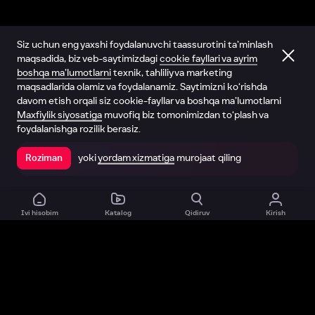
Siz uchun eng yaxshi foydalanuvchi taassurotini ta’minlash
maqsadida, biz veb-saytimizdagi
cookie fayllari va ayrim
boshqa ma’lumotlarni
texnik, tahliliy va marketing
maqsadlarida olamiz va foydalanamiz. Saytimizni ko‘rishda
davom etish orqali siz cookie-fayllar va boshqa ma’lumotlarni
Maxfiylik siyosatiga
muvofiq biz tomonimizdan to‘plash va
foydalanishga rozilik berasiz.
yoki
yordam xizmatiga
murojaat qiling
Roziman
Ilovada ochish
Ivi hisobim
Katalog
Qidiruv
Kirish
Biz haqimizda