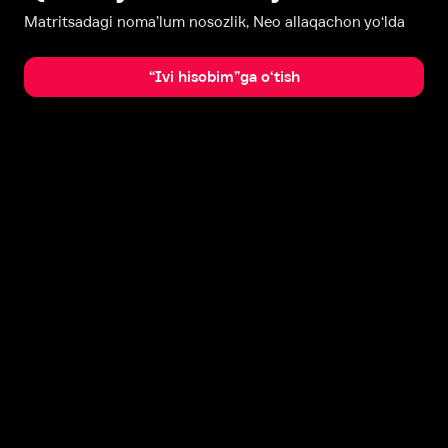
Matritsadagi noma’lum nosozlik, Neo allaqachon yo‘lda
“Ivi hisobim”ga o‘tish