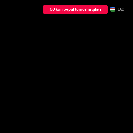
UZ
60 kun bepul tomosha qilish