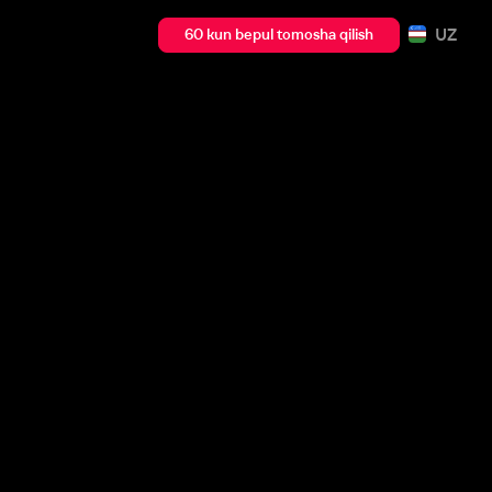
UZ
60 kun bepul tomosha qilish