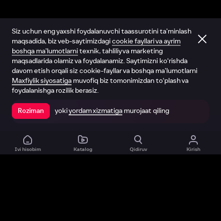
Siz uchun eng yaxshi foydalanuvchi taassurotini ta’minlash
maqsadida, biz veb-saytimizdagi
cookie fayllari va ayrim
boshqa ma’lumotlarni
texnik, tahliliy va marketing
maqsadlarida olamiz va foydalanamiz. Saytimizni ko‘rishda
davom etish orqali siz cookie-fayllar va boshqa ma’lumotlarni
Maxfiylik siyosatiga
muvofiq biz tomonimizdan to‘plash va
foydalanishga rozilik berasiz.
yoki
yordam xizmatiga
murojaat qiling
Roziman
Ilovada ochish
Ivi hisobim
Katalog
Qidiruv
Kirish
Biz haqimizda