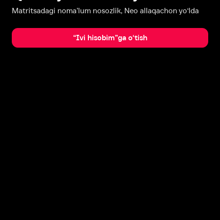
Matritsadagi noma’lum nosozlik, Neo allaqachon yo‘lda
“Ivi hisobim”ga o‘tish