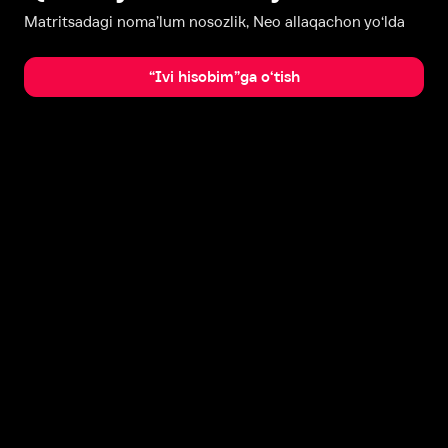
Matritsadagi noma’lum nosozlik, Neo allaqachon yo‘lda
“Ivi hisobim”ga o‘tish