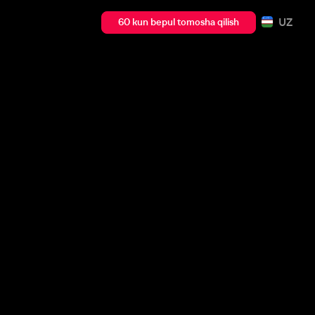
UZ
60 kun bepul tomosha qilish