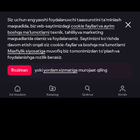
Siz uchun eng yaxshi foydalanuvchi taassurotini ta’minlash
maqsadida, biz veb-saytimizdagi
cookie fayllari va ayrim
boshqa ma’lumotlarni
texnik, tahliliy va marketing
maqsadlarida olamiz va foydalanamiz. Saytimizni ko‘rishda
davom etish orqali siz cookie-fayllar va boshqa ma’lumotlarni
Maxfiylik siyosatiga
muvofiq biz tomonimizdan to‘plash va
foydalanishga rozilik berasiz.
yoki
yordam xizmatiga
murojaat qiling
Roziman
Ilovada ochish
Ivi hisobim
Katalog
Qidiruv
Kirish
Biz haqimizda