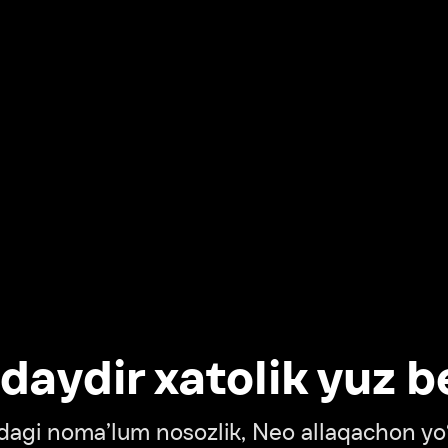
dir xatolik yuz berdi
oma’lum nosozlik, Neo allaqachon yo‘lda
‘tish