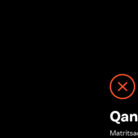
Qanday
Matritsadagi n
“Ivi hisobim”ga o