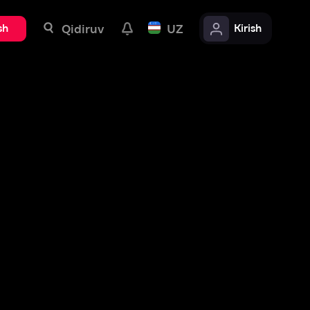
uv
UZ
Kirish