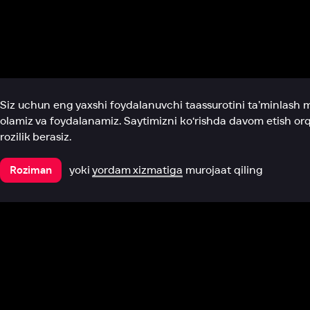
Biz haqimizda
Bo‘limlar