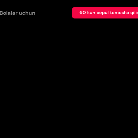
 uchun
Qidir
60 kun bepul tomosha qilish