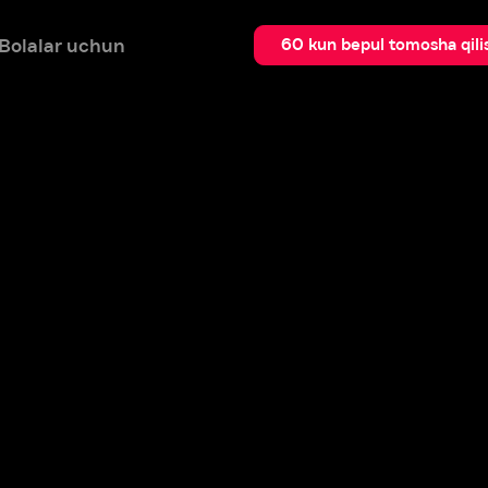
 uchun
Qidir
60 kun bepul tomosha qilish