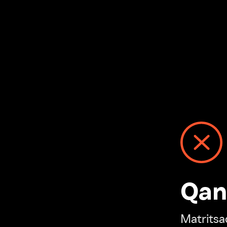
Qanday
Matritsadagi n
“Ivi hisobim”ga o