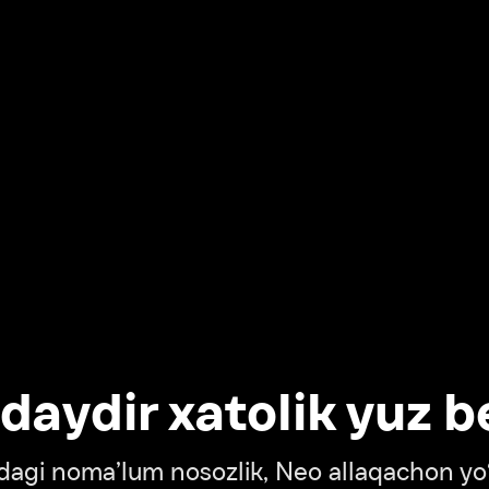
dir xatolik yuz berdi
oma’lum nosozlik, Neo allaqachon yo‘lda
‘tish