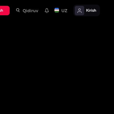
uv
UZ
Kirish