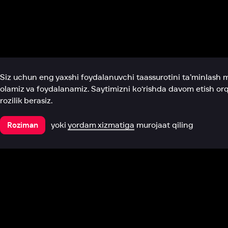
Biz haqimizda
Bo‘limlar