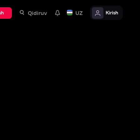
uv
UZ
Kirish