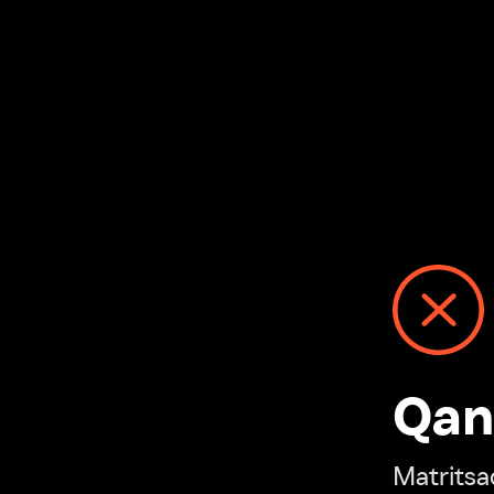
Qanday
Matritsadagi n
“Ivi hisobim”ga o