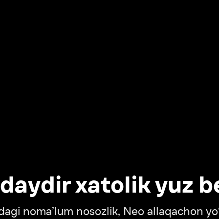
dir xatolik yuz berdi
oma’lum nosozlik, Neo allaqachon yo‘lda
‘tish