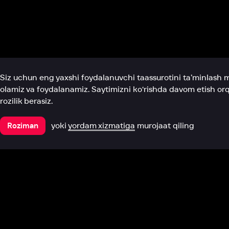
Biz haqimizda
Bo‘limlar