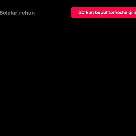
 uchun
Qidir
60 kun bepul tomosha qilish