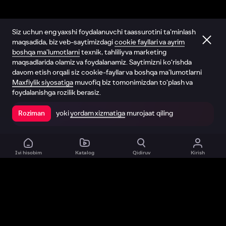
Siz uchun eng yaxshi foydalanuvchi taassurotini ta’minlash
maqsadida, biz veb-saytimizdagi
cookie fayllari va ayrim
boshqa ma’lumotlarni
texnik, tahliliy va marketing
maqsadlarida olamiz va foydalanamiz. Saytimizni ko‘rishda
davom etish orqali siz cookie-fayllar va boshqa ma’lumotlarni
Maxfiylik siyosatiga
muvofiq biz tomonimizdan to‘plash va
foydalanishga rozilik berasiz.
yoki
yordam xizmatiga
murojaat qiling
Roziman
Ilovada ochish
Ivi hisobim
Katalog
Qidiruv
Kirish
Biz haqimizda