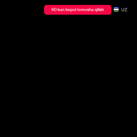
UZ
60 kun bepul tomosha qilish