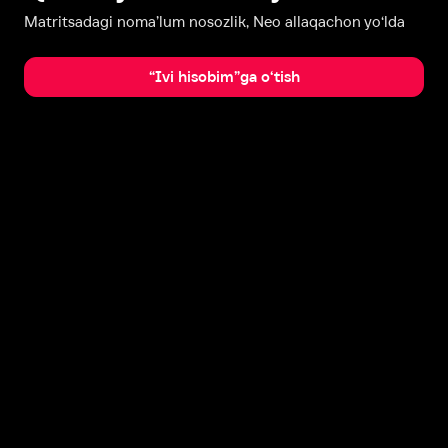
Matritsadagi noma’lum nosozlik, Neo allaqachon yo‘lda
“Ivi hisobim”ga o‘tish