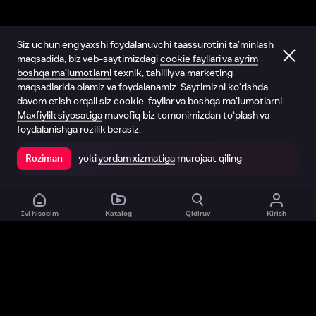
Siz uchun eng yaxshi foydalanuvchi taassurotini ta’minlash
maqsadida, biz veb-saytimizdagi
cookie fayllari va ayrim
boshqa ma’lumotlarni
texnik, tahliliy va marketing
maqsadlarida olamiz va foydalanamiz. Saytimizni ko‘rishda
davom etish orqali siz cookie-fayllar va boshqa ma’lumotlarni
Maxfiylik siyosatiga
muvofiq biz tomonimizdan to‘plash va
foydalanishga rozilik berasiz.
yoki
yordam xizmatiga
murojaat qiling
Roziman
Ilovada ochish
Ivi hisobim
Katalog
Qidiruv
Kirish
Biz haqimizda