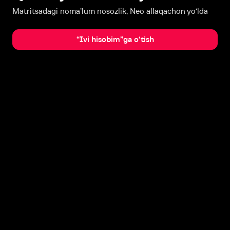
Matritsadagi noma’lum nosozlik, Neo allaqachon yo‘lda
“Ivi hisobim”ga o‘tish