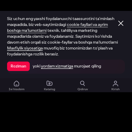
Siz uchun eng yaxshi foydalanuvchi taassurotini ta’minlash
maqsadida, biz veb-saytimizdagi
cookie fayllari va ayrim
boshqa ma’lumotlarni
texnik, tahliliy va marketing
maqsadlarida olamiz va foydalanamiz. Saytimizni ko‘rishda
davom etish orqali siz cookie-fayllar va boshqa ma’lumotlarni
Maxfiylik siyosatiga
muvofiq biz tomonimizdan to‘plash va
foydalanishga rozilik berasiz.
yoki
yordam xizmatiga
murojaat qiling
Roziman
Ilovada ochish
Ivi hisobim
Katalog
Qidiruv
Kirish
Biz haqimizda