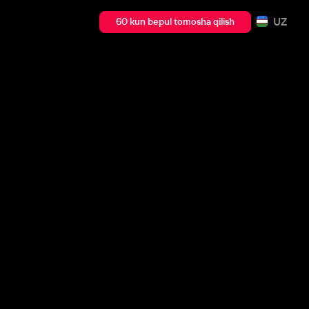
UZ
60 kun bepul tomosha qilish