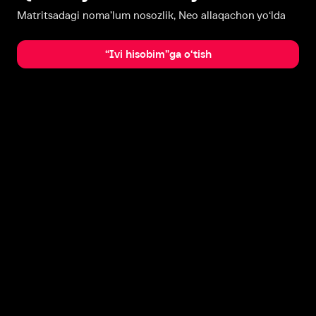
Matritsadagi noma’lum nosozlik, Neo allaqachon yo‘lda
“Ivi hisobim”ga o‘tish