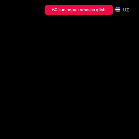
UZ
60 kun bepul tomosha qilish