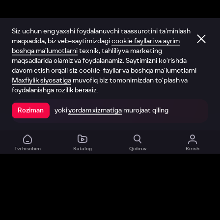
Siz uchun eng yaxshi foydalanuvchi taassurotini ta’minlash
maqsadida, biz veb-saytimizdagi
cookie fayllari va ayrim
boshqa ma’lumotlarni
texnik, tahliliy va marketing
maqsadlarida olamiz va foydalanamiz. Saytimizni ko‘rishda
davom etish orqali siz cookie-fayllar va boshqa ma’lumotlarni
Maxfiylik siyosatiga
muvofiq biz tomonimizdan to‘plash va
foydalanishga rozilik berasiz.
yoki
yordam xizmatiga
murojaat qiling
Roziman
Ilovada ochish
Ivi hisobim
Katalog
Qidiruv
Kirish
Biz haqimizda