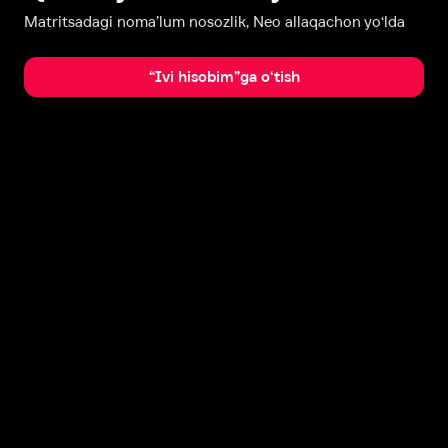
Matritsadagi noma’lum nosozlik, Neo allaqachon yo‘lda
“Ivi hisobim”ga o‘tish