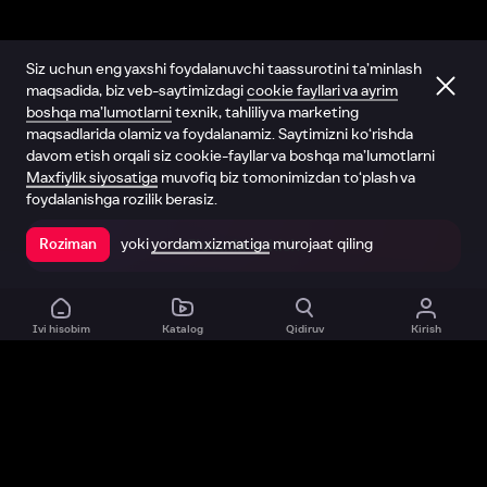
Siz uchun eng yaxshi foydalanuvchi taassurotini ta’minlash
maqsadida, biz veb-saytimizdagi
cookie fayllari va ayrim
boshqa ma’lumotlarni
texnik, tahliliy va marketing
maqsadlarida olamiz va foydalanamiz. Saytimizni ko‘rishda
davom etish orqali siz cookie-fayllar va boshqa ma’lumotlarni
Maxfiylik siyosatiga
muvofiq biz tomonimizdan to‘plash va
foydalanishga rozilik berasiz.
yoki
yordam xizmatiga
murojaat qiling
Roziman
Ilovada ochish
Ivi hisobim
Katalog
Qidiruv
Kirish
Biz haqimizda