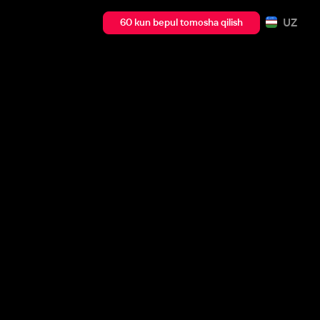
UZ
60 kun bepul tomosha qilish