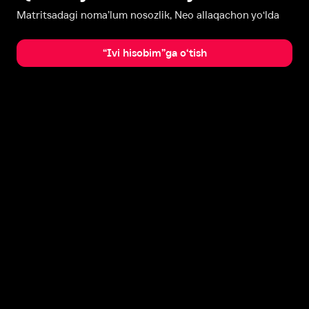
Matritsadagi noma’lum nosozlik, Neo allaqachon yo‘lda
“Ivi hisobim”ga o‘tish