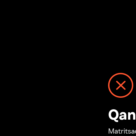
Qanday
Matritsadagi n
“Ivi hisobim”ga o