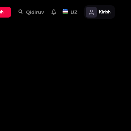
uv
UZ
Kirish