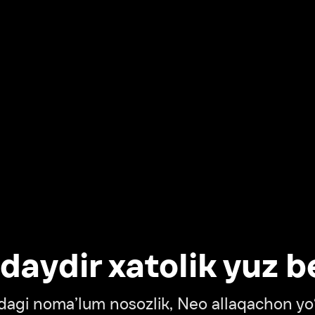
dir xatolik yuz berdi
oma’lum nosozlik, Neo allaqachon yo‘lda
‘tish