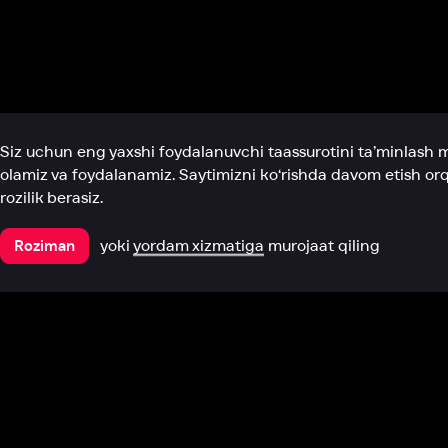
Biz haqimizda
Bo‘limlar