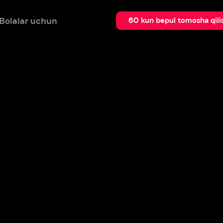
 uchun
Qidir
60 kun bepul tomosha qilish