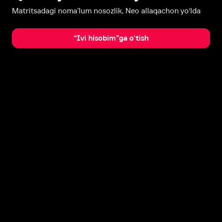
Matritsadagi noma’lum nosozlik, Neo allaqachon yo‘lda
“Ivi hisobim”ga o‘tish