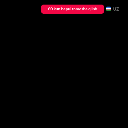
UZ
60 kun bepul tomosha qilish