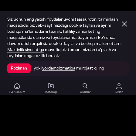
Siz uchun eng yaxshi foydalanuvchi taassurotini ta’minlash
maqsadida, biz veb-saytimizdagi
cookie fayllari va ayrim
boshqa ma’lumotlarni
texnik, tahliliy va marketing
maqsadlarida olamiz va foydalanamiz. Saytimizni ko‘rishda
davom etish orqali siz cookie-fayllar va boshqa ma’lumotlarni
Maxfiylik siyosatiga
muvofiq biz tomonimizdan to‘plash va
foydalanishga rozilik berasiz.
yoki
yordam xizmatiga
murojaat qiling
Roziman
Ilovada ochish
Ivi hisobim
Katalog
Qidiruv
Kirish
Biz haqimizda