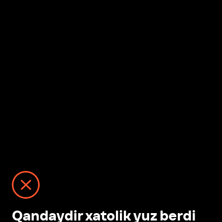
Qandaydir xatolik yuz berdi