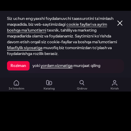
Siz uchun eng yaxshi foydalanuvchi taassurotini ta’minlash
maqsadida, biz veb-saytimizdagi
cookie fayllari va ayrim
boshqa ma’lumotlarni
texnik, tahliliy va marketing
maqsadlarida olamiz va foydalanamiz. Saytimizni ko‘rishda
davom etish orqali siz cookie-fayllar va boshqa ma’lumotlarni
Maxfiylik siyosatiga
muvofiq biz tomonimizdan to‘plash va
foydalanishga rozilik berasiz.
yoki
yordam xizmatiga
murojaat qiling
Roziman
Ilovada ochish
Ivi hisobim
Katalog
Qidiruv
Kirish
Biz haqimizda