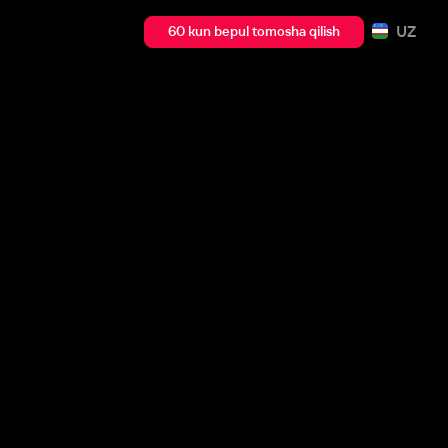
UZ
60 kun bepul tomosha qilish