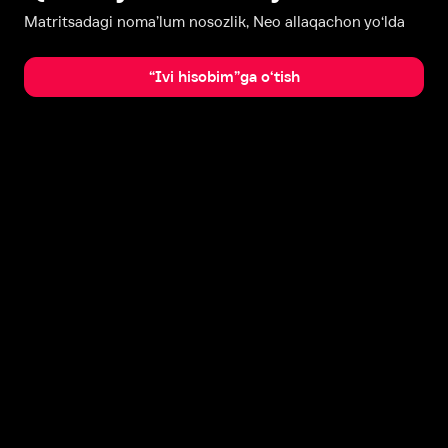
Matritsadagi noma’lum nosozlik, Neo allaqachon yo‘lda
“Ivi hisobim”ga o‘tish