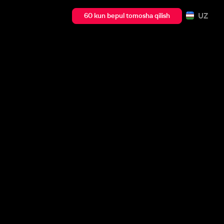
UZ
60 kun bepul tomosha qilish