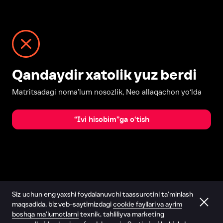
Qandaydir xatolik yuz berdi
Matritsadagi noma’lum nosozlik, Neo allaqachon yo‘lda
“Ivi hisobim”ga o‘tish
Siz uchun eng yaxshi foydalanuvchi taassurotini ta’minlash
maqsadida, biz veb-saytimizdagi
cookie fayllari va ayrim
boshqa ma’lumotlarni
texnik, tahliliy va marketing