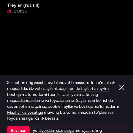
Treyler (rus tili)
0:01:38
Siz uchun eng yaxshi foydalanuvchi taassurotini ta’minlash
maqsadida, biz veb-saytimizdagi
cookie fayllari va ayrim
boshqa ma’lumotlarni
texnik, tahliliy va marketing
maqsadlarida olamiz va foydalanamiz. Saytimizni ko‘rishda
davom etish orqali siz cookie-fayllar va boshqa ma’lumotlarni
Maxfiylik siyosatiga
muvofiq biz tomonimizdan to‘plash va
foydalanishga rozilik berasiz.
yoki
yordam xizmatiga
murojaat qiling
Roziman
Ilovada ochish