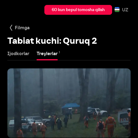
UZ
60 kun bepul tomosha qilish
Filmga
Tabiat kuchi: Quruq 2
1
Ijodkorlar
Treylerlar