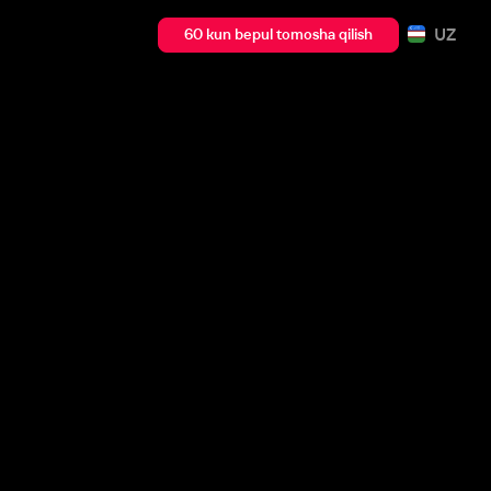
UZ
60 kun bepul tomosha qilish