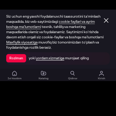
Siz uchun eng yaxshi foydalanuvchi taassurotini ta’minlash
maqsadida, biz veb-saytimizdagi
cookie fayllari va ayrim
boshqa ma’lumotlarni
texnik, tahliliy va marketing
maqsadlarida olamiz va foydalanamiz. Saytimizni ko‘rishda
davom etish orqali siz cookie-fayllar va boshqa ma’lumotlarni
Maxfiylik siyosatiga
muvofiq biz tomonimizdan to‘plash va
foydalanishga rozilik berasiz.
yoki
yordam xizmatiga
murojaat qiling
Roziman
Ilovada ochish
Ivi hisobim
Katalog
Qidiruv
Kirish
Biz haqimizda