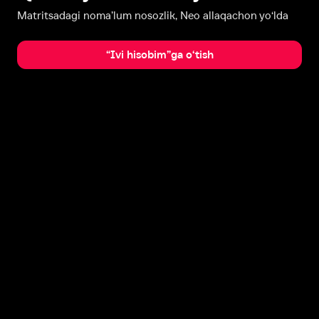
Matritsadagi noma’lum nosozlik, Neo allaqachon yo‘lda
“Ivi hisobim”ga o‘tish