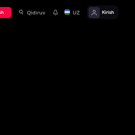
uv
UZ
Kirish