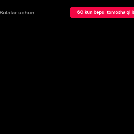
 uchun
Qidir
60 kun bepul tomosha qilish