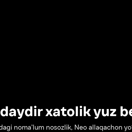
dir xatolik yuz berdi
oma’lum nosozlik, Neo allaqachon yo‘lda
‘tish