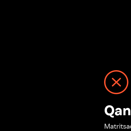
Qanday
Matritsadagi n
“Ivi hisobim”ga o