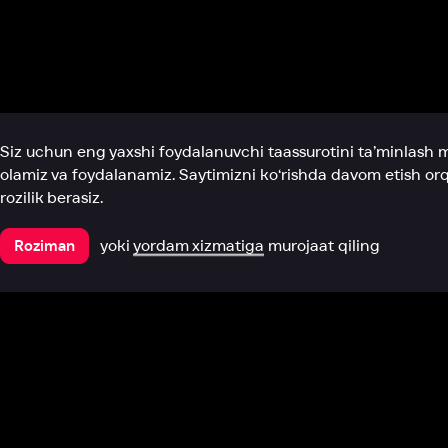
Biz haqimizda
Bo‘limlar