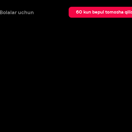
 uchun
Qidir
60 kun bepul tomosha qilish