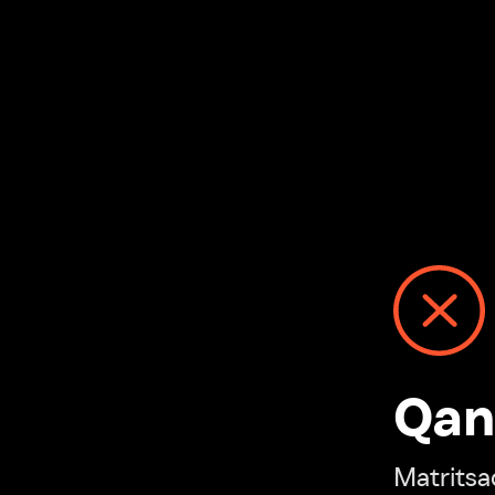
Qanday
Matritsadagi n
“Ivi hisobim”ga o