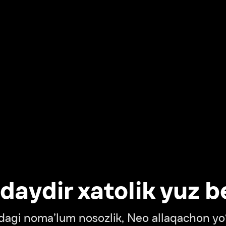
dir xatolik yuz berdi
oma’lum nosozlik, Neo allaqachon yo‘lda
‘tish