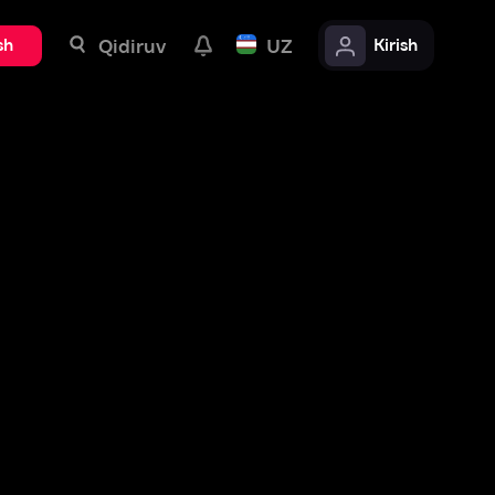
uv
UZ
Kirish