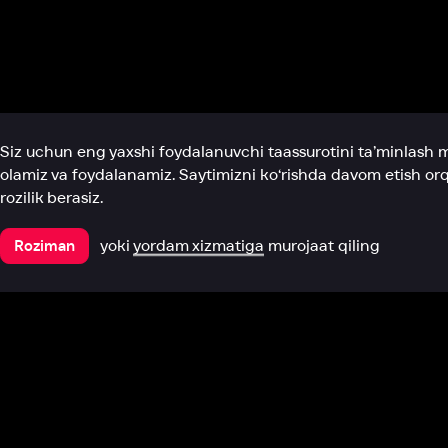
Biz haqimizda
Bo‘limlar