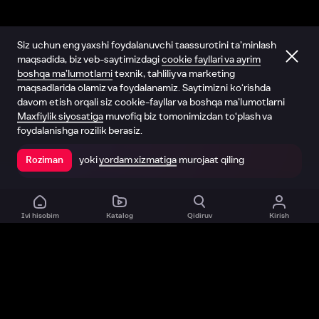
Siz uchun eng yaxshi foydalanuvchi taassurotini ta’minlash
maqsadida, biz veb-saytimizdagi
cookie fayllari va ayrim
boshqa ma’lumotlarni
texnik, tahliliy va marketing
maqsadlarida olamiz va foydalanamiz. Saytimizni ko‘rishda
davom etish orqali siz cookie-fayllar va boshqa ma’lumotlarni
Maxfiylik siyosatiga
muvofiq biz tomonimizdan to‘plash va
foydalanishga rozilik berasiz.
yoki
yordam xizmatiga
murojaat qiling
Roziman
Ilovada ochish
Ivi hisobim
Katalog
Qidiruv
Kirish
Biz haqimizda