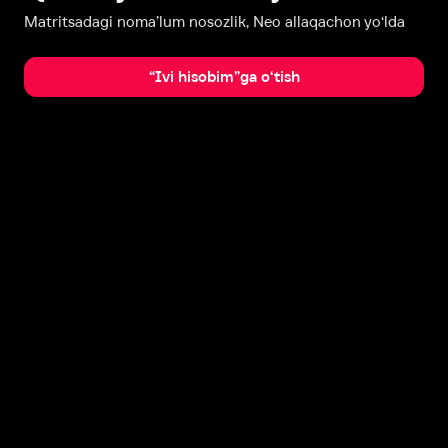
Matritsadagi noma’lum nosozlik, Neo allaqachon yo‘lda
“Ivi hisobim”ga o‘tish