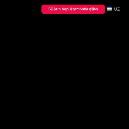
UZ
60 kun bepul tomosha qilish