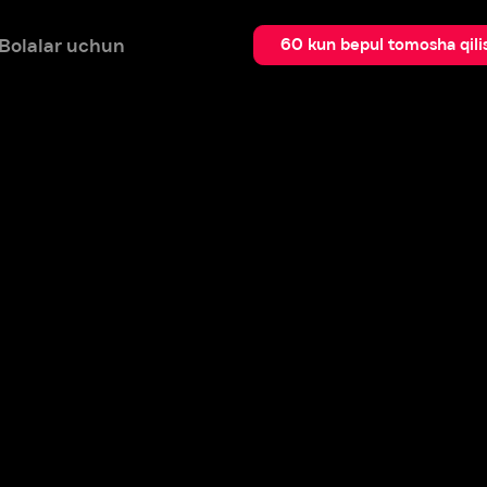
 uchun
Qidir
60 kun bepul tomosha qilish