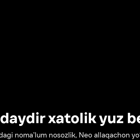
dir xatolik yuz berdi
oma’lum nosozlik, Neo allaqachon yo‘lda
‘tish