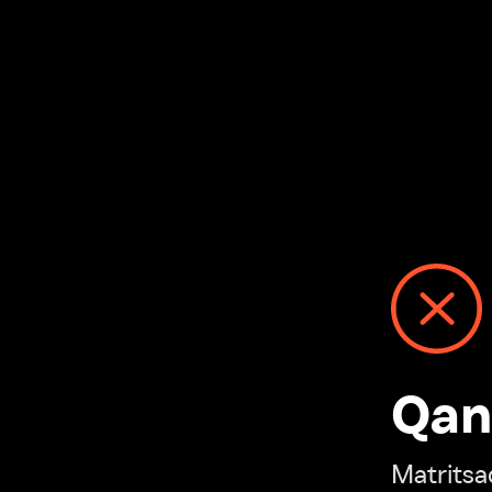
Qanday
Matritsadagi n
“Ivi hisobim”ga o