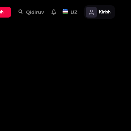
uv
UZ
Kirish