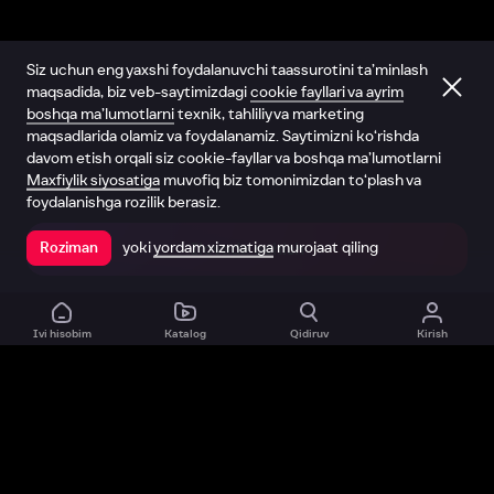
Siz uchun eng yaxshi foydalanuvchi taassurotini ta’minlash
maqsadida, biz veb-saytimizdagi
cookie fayllari va ayrim
boshqa ma’lumotlarni
texnik, tahliliy va marketing
maqsadlarida olamiz va foydalanamiz. Saytimizni ko‘rishda
davom etish orqali siz cookie-fayllar va boshqa ma’lumotlarni
Maxfiylik siyosatiga
muvofiq biz tomonimizdan to‘plash va
foydalanishga rozilik berasiz.
yoki
yordam xizmatiga
murojaat qiling
Roziman
Ilovada ochish
Ivi hisobim
Katalog
Qidiruv
Kirish
Biz haqimizda