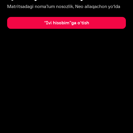
Matritsadagi noma’lum nosozlik, Neo allaqachon yo‘lda
“Ivi hisobim”ga o‘tish