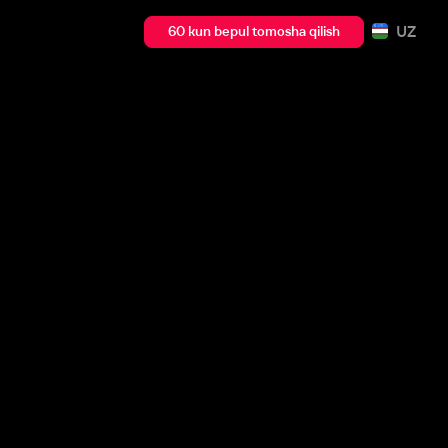
UZ
60 kun bepul tomosha qilish