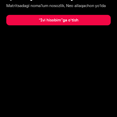
Matritsadagi noma’lum nosozlik, Neo allaqachon yo‘lda
“Ivi hisobim”ga o‘tish