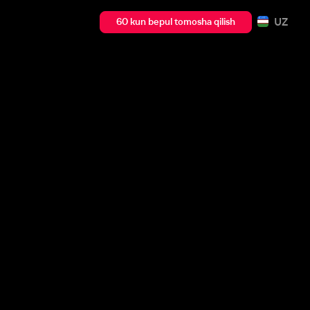
UZ
60 kun bepul tomosha qilish