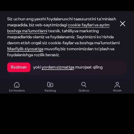
Siz uchun eng yaxshi foydalanuvchi taassurotini ta’minlash
maqsadida, biz veb-saytimizdagi
cookie fayllari va ayrim
boshqa ma’lumotlarni
texnik, tahliliy va marketing
maqsadlarida olamiz va foydalanamiz. Saytimizni ko‘rishda
davom etish orqali siz cookie-fayllar va boshqa ma’lumotlarni
Maxfiylik siyosatiga
muvofiq biz tomonimizdan to‘plash va
foydalanishga rozilik berasiz.
yoki
yordam xizmatiga
murojaat qiling
Roziman
Ilovada ochish
Ivi hisobim
Katalog
Qidiruv
Kirish
Biz haqimizda