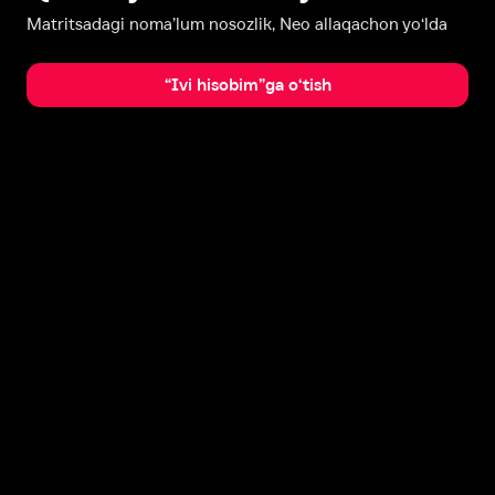
Matritsadagi noma’lum nosozlik, Neo allaqachon yo‘lda
“Ivi hisobim”ga o‘tish