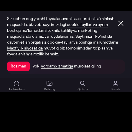
Siz uchun eng yaxshi foydalanuvchi taassurotini ta’minlash
maqsadida, biz veb-saytimizdagi
cookie fayllari va ayrim
boshqa ma’lumotlarni
texnik, tahliliy va marketing
maqsadlarida olamiz va foydalanamiz. Saytimizni ko‘rishda
davom etish orqali siz cookie-fayllar va boshqa ma’lumotlarni
Maxfiylik siyosatiga
muvofiq biz tomonimizdan to‘plash va
foydalanishga rozilik berasiz.
yoki
yordam xizmatiga
murojaat qiling
Roziman
Ilovada ochish
Ivi hisobim
Katalog
Qidiruv
Kirish
Biz haqimizda