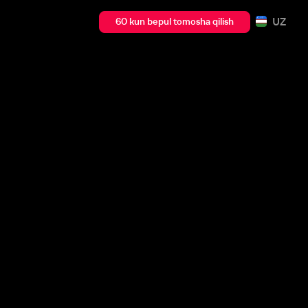
UZ
60 kun bepul tomosha qilish