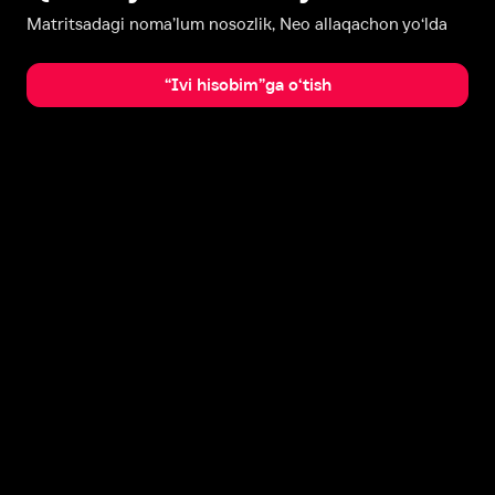
Matritsadagi noma’lum nosozlik, Neo allaqachon yo‘lda
“Ivi hisobim”ga o‘tish