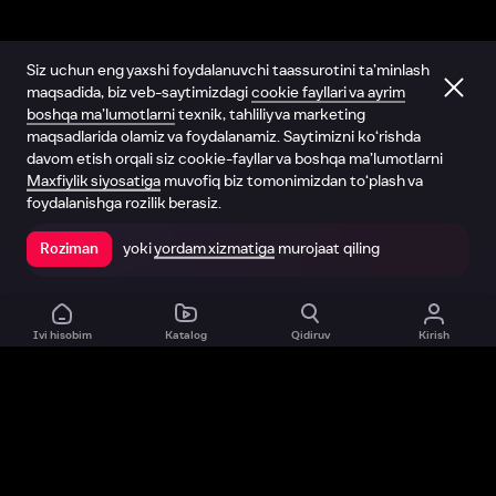
Siz uchun eng yaxshi foydalanuvchi taassurotini ta’minlash
maqsadida, biz veb-saytimizdagi
cookie fayllari va ayrim
boshqa ma’lumotlarni
texnik, tahliliy va marketing
maqsadlarida olamiz va foydalanamiz. Saytimizni ko‘rishda
davom etish orqali siz cookie-fayllar va boshqa ma’lumotlarni
Maxfiylik siyosatiga
muvofiq biz tomonimizdan to‘plash va
foydalanishga rozilik berasiz.
yoki
yordam xizmatiga
murojaat qiling
Roziman
Ilovada ochish
Ivi hisobim
Katalog
Qidiruv
Kirish
Biz haqimizda