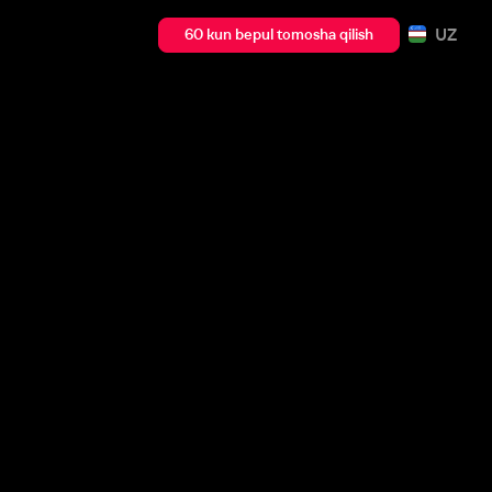
UZ
60 kun bepul tomosha qilish