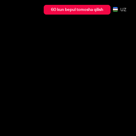
UZ
60 kun bepul tomosha qilish