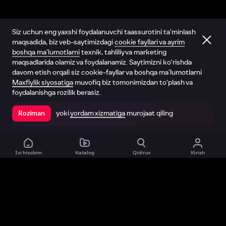
Siz uchun eng yaxshi foydalanuvchi taassurotini ta’minlash
maqsadida, biz veb-saytimizdagi
cookie fayllari va ayrim
boshqa ma’lumotlarni
texnik, tahliliy va marketing
maqsadlarida olamiz va foydalanamiz. Saytimizni ko‘rishda
davom etish orqali siz cookie-fayllar va boshqa ma’lumotlarni
Maxfiylik siyosatiga
muvofiq biz tomonimizdan to‘plash va
foydalanishga rozilik berasiz.
yoki
yordam xizmatiga
murojaat qiling
Roziman
Ilovada ochish
Ivi hisobim
Katalog
Qidiruv
Kirish
Biz haqimizda