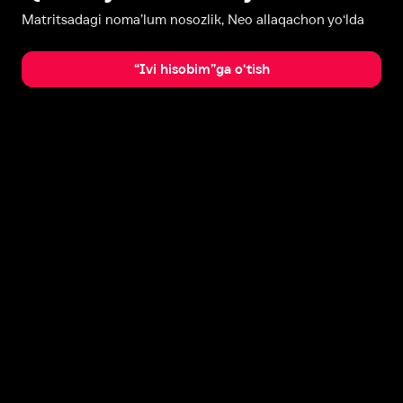
Matritsadagi noma’lum nosozlik, Neo allaqachon yo‘lda
“Ivi hisobim”ga o‘tish