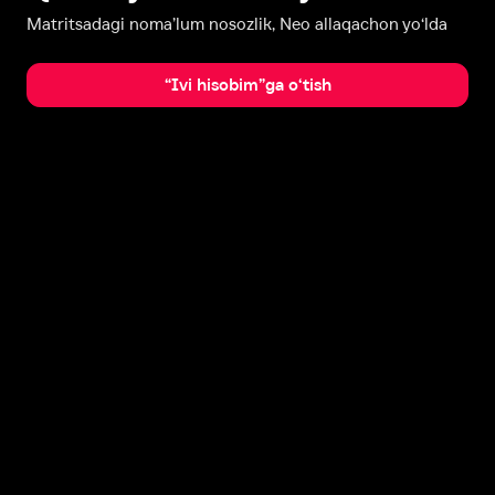
Matritsadagi noma’lum nosozlik, Neo allaqachon yo‘lda
“Ivi hisobim”ga o‘tish