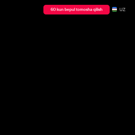
UZ
60 kun bepul tomosha qilish