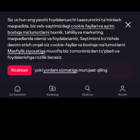
Siz uchun eng yaxshi foydalanuvchi taassurotini ta’minlash
maqsadida, biz veb-saytimizdagi
cookie fayllari va ayrim
boshqa ma’lumotlarni
texnik, tahliliy va marketing
maqsadlarida olamiz va foydalanamiz. Saytimizni ko‘rishda
davom etish orqali siz cookie-fayllar va boshqa ma’lumotlarni
Maxfiylik siyosatiga
muvofiq biz tomonimizdan to‘plash va
foydalanishga rozilik berasiz.
yoki
yordam xizmatiga
murojaat qiling
Roziman
Ilovada ochish
Ivi hisobim
Katalog
Qidiruv
Kirish
Biz haqimizda