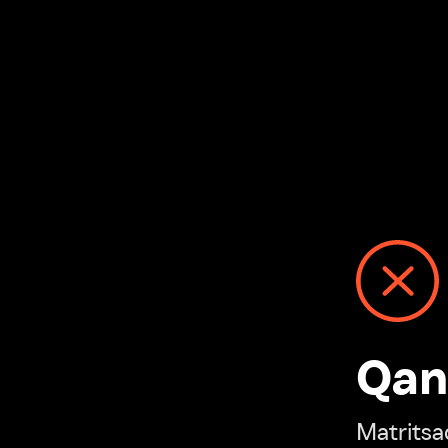
Qanday
Matritsadagi n
“Ivi hisobim”ga o