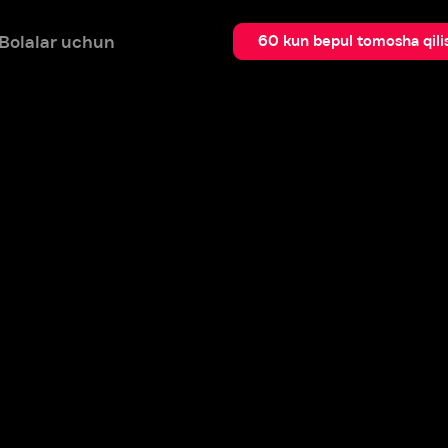
 uchun
Qidir
60 kun bepul tomosha qilish