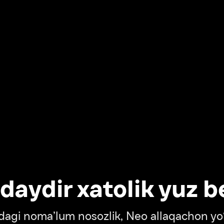
dir xatolik yuz berdi
oma’lum nosozlik, Neo allaqachon yo‘lda
‘tish