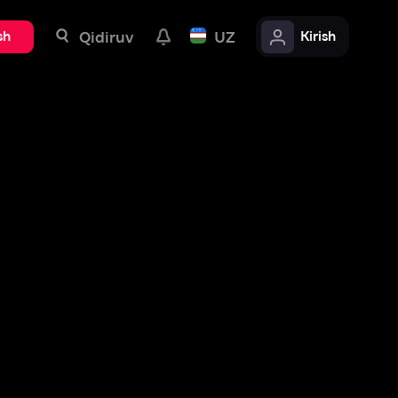
uv
UZ
Kirish