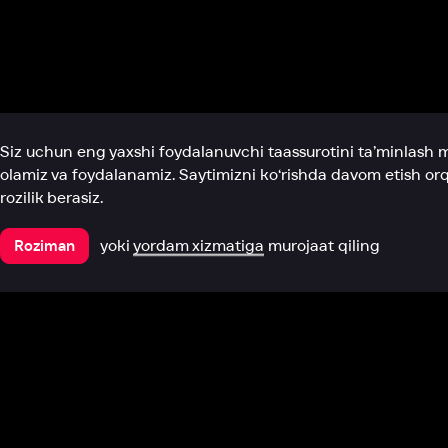
Biz haqimizda
Bo‘limlar