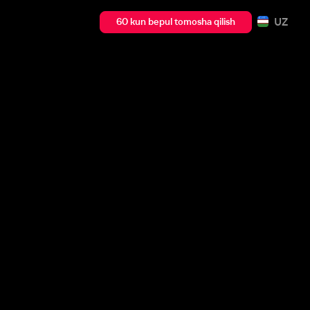
UZ
60 kun bepul tomosha qilish