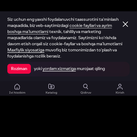
Siz uchun eng yaxshi foydalanuvchi taassurotini ta’minlash
maqsadida, biz veb-saytimizdagi
cookie fayllari va ayrim
boshqa ma’lumotlarni
texnik, tahliliy va marketing
maqsadlarida olamiz va foydalanamiz. Saytimizni ko‘rishda
davom etish orqali siz cookie-fayllar va boshqa ma’lumotlarni
Maxfiylik siyosatiga
muvofiq biz tomonimizdan to‘plash va
foydalanishga rozilik berasiz.
yoki
yordam xizmatiga
murojaat qiling
Roziman
Ilovada ochish
Ivi hisobim
Katalog
Qidiruv
Kirish
Biz haqimizda