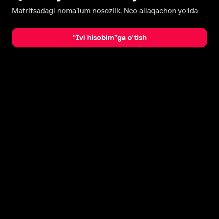
Matritsadagi noma’lum nosozlik, Neo allaqachon yo‘lda
“Ivi hisobim”ga o‘tish