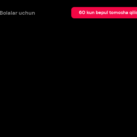
 uchun
Qidir
60 kun bepul tomosha qilish