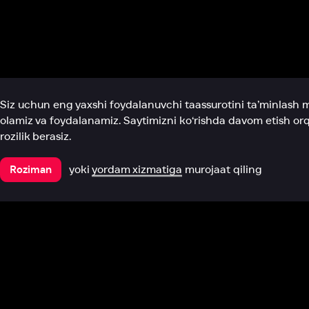
Biz haqimizda
Bo‘limlar