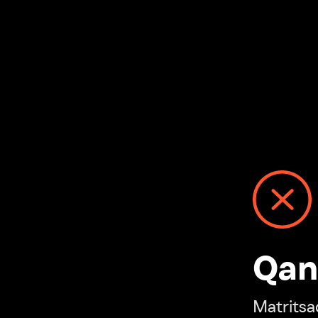
Qanday
Matritsadagi n
“Ivi hisobim”ga o