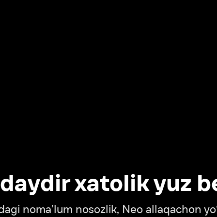
dir xatolik yuz berdi
oma’lum nosozlik, Neo allaqachon yo‘lda
‘tish