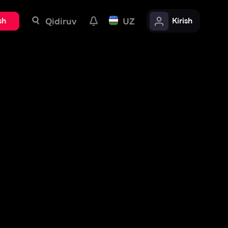
uv
UZ
Kirish