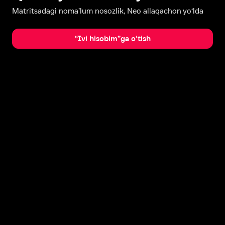
Matritsadagi noma’lum nosozlik, Neo allaqachon yo‘lda
“Ivi hisobim”ga o‘tish