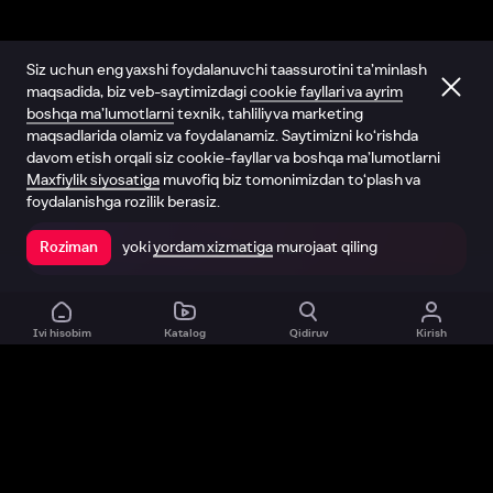
Siz uchun eng yaxshi foydalanuvchi taassurotini ta’minlash
maqsadida, biz veb-saytimizdagi
cookie fayllari va ayrim
boshqa ma’lumotlarni
texnik, tahliliy va marketing
maqsadlarida olamiz va foydalanamiz. Saytimizni ko‘rishda
davom etish orqali siz cookie-fayllar va boshqa ma’lumotlarni
Maxfiylik siyosatiga
muvofiq biz tomonimizdan to‘plash va
foydalanishga rozilik berasiz.
yoki
yordam xizmatiga
murojaat qiling
Roziman
Ilovada ochish
Ivi hisobim
Katalog
Qidiruv
Kirish
Biz haqimizda