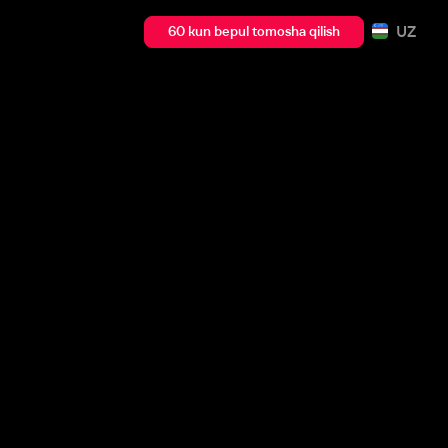
UZ
60 kun bepul tomosha qilish