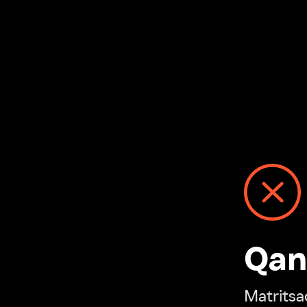
Qanday
Matritsadagi n
“Ivi hisobim”ga o