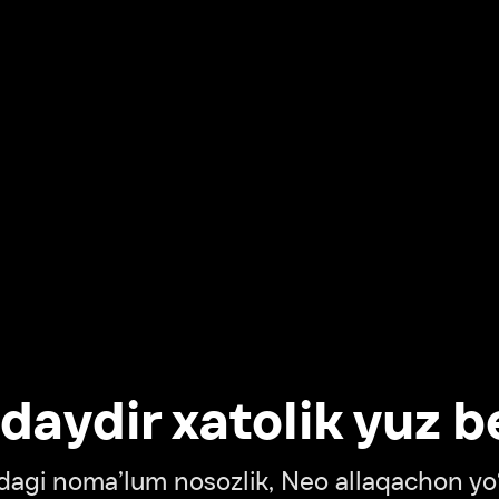
dir xatolik yuz berdi
oma’lum nosozlik, Neo allaqachon yo‘lda
‘tish