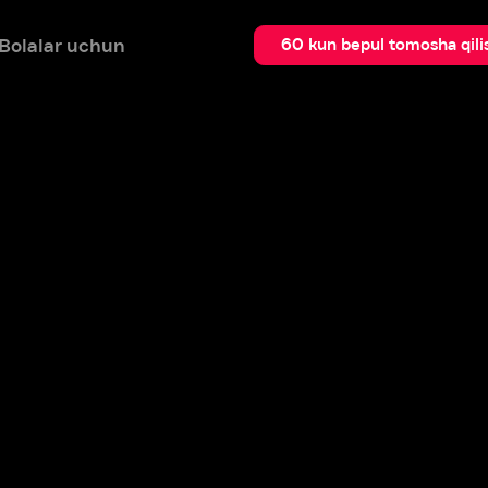
 uchun
Qidir
60 kun bepul tomosha qilish