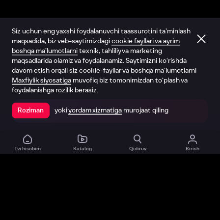
Siz uchun eng yaxshi foydalanuvchi taassurotini ta’minlash
maqsadida, biz veb-saytimizdagi
cookie fayllari va ayrim
boshqa ma’lumotlarni
texnik, tahliliy va marketing
maqsadlarida olamiz va foydalanamiz. Saytimizni ko‘rishda
davom etish orqali siz cookie-fayllar va boshqa ma’lumotlarni
Maxfiylik siyosatiga
muvofiq biz tomonimizdan to‘plash va
foydalanishga rozilik berasiz.
yoki
yordam xizmatiga
murojaat qiling
Roziman
Ilovada ochish
Ivi hisobim
Katalog
Qidiruv
Kirish
Biz haqimizda