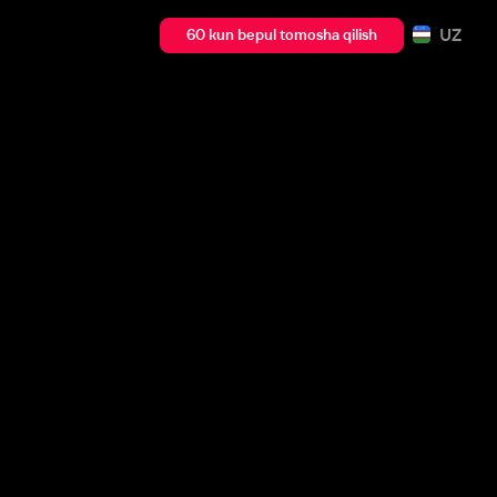
UZ
60 kun bepul tomosha qilish