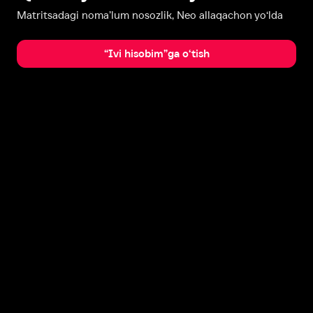
Matritsadagi noma’lum nosozlik, Neo allaqachon yo‘lda
“Ivi hisobim”ga o‘tish