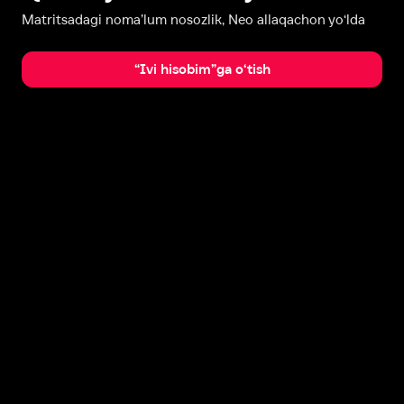
Matritsadagi noma’lum nosozlik, Neo allaqachon yo‘lda
“Ivi hisobim”ga o‘tish