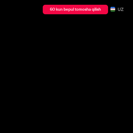
UZ
60 kun bepul tomosha qilish