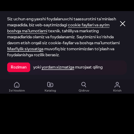
Siz uchun eng yaxshi foydalanuvchi taassurotini ta’minlash
maqsadida, biz veb-saytimizdagi
cookie fayllari va ayrim
boshqa ma’lumotlarni
texnik, tahliliy va marketing
maqsadlarida olamiz va foydalanamiz. Saytimizni ko‘rishda
davom etish orqali siz cookie-fayllar va boshqa ma’lumotlarni
Maxfiylik siyosatiga
muvofiq biz tomonimizdan to‘plash va
foydalanishga rozilik berasiz.
yoki
yordam xizmatiga
murojaat qiling
Roziman
Ilovada ochish
Ivi hisobim
Katalog
Qidiruv
Kirish
Biz haqimizda